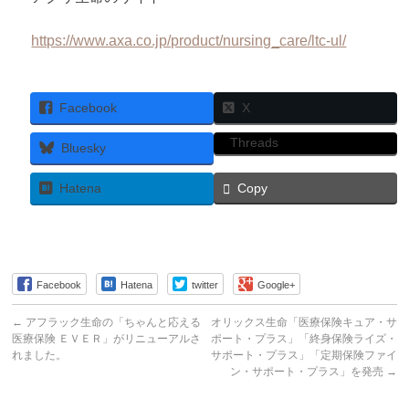
https://www.axa.co.jp/product/nursing_care/ltc-ul/
Facebook
X
Threads
Bluesky
Hatena
Copy
Facebook
Hatena
twitter
Google+
←
アフラック生命の「ちゃんと応える
オリックス生命「医療保険キュア・サ
医療保険 ＥＶＥＲ」がリニューアルさ
ポート・プラス」「終身保険ライズ・
れました。
サポート・プラス」「定期保険ファイ
ン・サポート・プラス」を発売
→